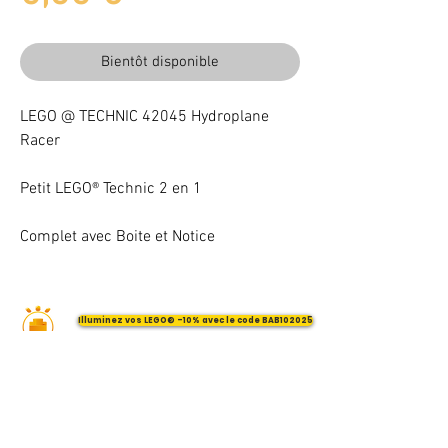
Bientôt disponible
LEGO @ TECHNIC 42045 Hydroplane
Racer
Petit LEGO® Technic 2 en 1
Complet avec Boite et Notice
Illuminez vos LEGO® -10% avec le code BAB102025
VOTRE ATTENTION : Conformément à l'article L221-28 du Code de la
consommation, ce produit une fois personnalisé avec une ou plusieurs
options ne pourra faire l'objet d'un droit de rétractation.