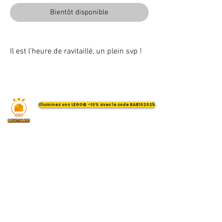
Bientôt disponible
Il est l'heure de ravitaillé, un plein svp !
Illuminez vos LEGO® -10% avec le code BAB102025
VOTRE ATTENTION : Conformément à l'article L221-28 du Code de la
consommation, ce produit une fois personnalisé avec une ou plusieurs
options ne pourra faire l'objet d'un droit de rétractation.
©
2017 - 2026
BriquesaBrac.com - Tous droits réservés -
Mentions légales
&
CGV (Conditions générales de Vente).
Toute reproduction, représentation, modification, publication ou adaptation
de tout ou partie des éléments du site, quel que soit le moyen ou le procédé
utilisé, est interdite sans l’autorisation écrite préalable de BriquesaBrac.com
LEGO® est une marque déposée par The LEGO Group qui ne sponsorise pas, n'autorise pas et n'approuve pas ce site / blog.
PLAYMOBIL® est une marque déposée qui ne sponsorise pas, n'autorise pas et n'approuve pas ce site / blog.