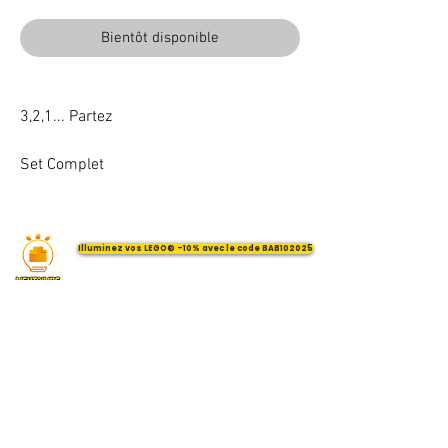
Bientôt disponible
3,2,1... Partez
Set Complet
Illuminez vos LEGO® -10% avec le code BAB102025
VOTRE ATTENTION : Conformément à l'article L221-28 du Code de la
consommation, ce produit une fois personnalisé avec une ou plusieurs
options ne pourra faire l'objet d'un droit de rétractation.
©
2017 - 2026
BriquesaBrac.com - Tous droits réservés -
Mentions légales
&
CGV (Conditions générales de Vente).
Toute reproduction, représentation, modification, publication ou adaptation
de tout ou partie des éléments du site, quel que soit le moyen ou le procédé
utilisé, est interdite sans l’autorisation écrite préalable de BriquesaBrac.com