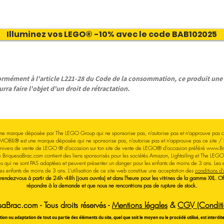
Illuminez vos LEGO® -10% avec le code BAB102025
ément à l'article L221-28 du Code de la consommation, ce produit une f
rra faire l'objet d'un droit de rétractation.
e marque déposée par The LEGO Group qui ne sponsorise pas, n'autorise pas et n'approuve pas ce
MOBIL® est une marque déposée qui ne sponsorise pas, n'autorise pas et n'approuve pas ce site / 
'univers de vente de LEGO
® d'occasion sur ton site de vente de LEGO® d'occasion
préféré
www.Br
e BriquesaBrac.com contient des liens sponsorisés pour les sociétés Amazon, Lightailing et The LEG
s qui ne sont PAS adaptées et peuvent présenter un danger pour les enfants de moins de 3 ans. 
les enfants de moins de 3 ans.
L'utilisation de ce site web constitue une acceptation des
conditions d'u
 rendez-vous à partir de 24h -48h (jours ouvrés) et dans l'heure pour les vitrines de la gamme XXL. 
répondre à la demande et que nous ne rencontrions pas de rupture de stock.
Brac.com - Tous droits réservés -
Mentions légales
&
CGV (Conditio
ion ou adaptation de tout ou partie des éléments du site, quel que soit le moyen ou le procédé utilisé, est interdi