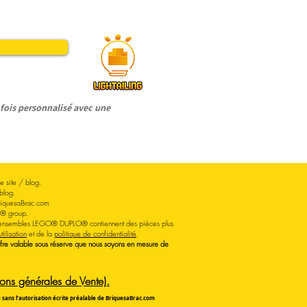
ois personnalisé avec une
 site / blog.
blog.
iquesaBrac.com
O® group.
Les ensembles LEGO® DUPLO® contiennent des pièces plus
tilisation
et de la
politique de confidentialité
.
Offre valable sous réserve que nous soyons en mesure de
ns générales de Vente).
te sans l’autorisation écrite préalable de BriquesaBrac.com