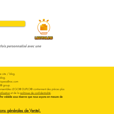
ois personnalisé avec une
 site / blog.
blog.
iquesaBrac.com
O® group.
Les ensembles LEGO® DUPLO® contiennent des pièces plus
tilisation
et de la
politique de confidentialité
.
Offre valable sous réserve que nous soyons en mesure de
ns générales de Vente).