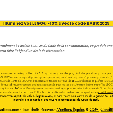
Illuminez vos LEGO® -10% avec le code BAB102025
ément à l'article L221-28 du Code de la consommation, ce produit une f
rra faire l'objet d'un droit de rétractation.
e marque déposée par The LEGO Group qui ne sponsorise pas, n'autorise pas et n'approuve pas ce
MOBIL® est une marque déposée qui ne sponsorise pas, n'autorise pas et n'approuve pas ce site / 
'univers de vente de LEGO
® d'occasion sur ton site de vente de LEGO® d'occasion
préféré
www.Br
e BriquesaBrac.com contient des liens sponsorisés pour les sociétés Amazon, Lightailing et The LEG
s qui ne sont PAS adaptées et peuvent présenter un danger pour les enfants de moins de 3 ans. 
les enfants de moins de 3 ans.
L'utilisation de ce site web constitue une acceptation des
conditions d'u
 rendez-vous à partir de 24h -48h (jours ouvrés) et dans l'heure pour les vitrines de la gamme XXL. 
répondre à la demande et que nous ne rencontrions pas de rupture de stock.
Brac.com - Tous droits réservés -
Mentions légales
&
CGV (Conditio