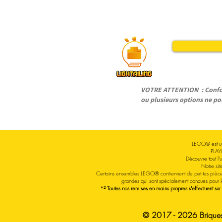
VOTRE ATTENTION : Conform
ou plusieurs options ne pou
LEGO® est un
PLAY
Découvre tout l
Notre sit
Certains ensembles LEGO® contiennent de petites pièce
grandes qui sont spécialement conçues pour 
*² Toutes nos remises en mains propres s'effectuent sur
© 2017 - 2026 Briquesa