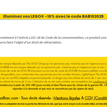
Illuminez vos LEGO® -10% avec le code BAB102025
ément à l'article L221-28 du Code de la consommation, ce produit une f
rra faire l'objet d'un droit de rétractation.
e marque déposée par The LEGO Group qui ne sponsorise pas, n'autorise pas et n'approuve pas ce
MOBIL® est une marque déposée qui ne sponsorise pas, n'autorise pas et n'approuve pas ce site / 
'univers de vente de LEGO
® d'occasion sur ton site de vente de LEGO® d'occasion
préféré
www.Br
e BriquesaBrac.com contient des liens sponsorisés pour les sociétés Amazon, Lightailing et The LEG
s qui ne sont PAS adaptées et peuvent présenter un danger pour les enfants de moins de 3 ans. 
les enfants de moins de 3 ans.
L'utilisation de ce site web constitue une acceptation des
conditions d'u
 rendez-vous à partir de 24h -48h (jours ouvrés) et dans l'heure pour les vitrines de la gamme XXL. 
répondre à la demande et que nous ne rencontrions pas de rupture de stock.
Brac.com - Tous droits réservés -
Mentions légales
&
CGV (Conditio
ion ou adaptation de tout ou partie des éléments du site, quel que soit le moyen ou le procédé utilisé, est interdi