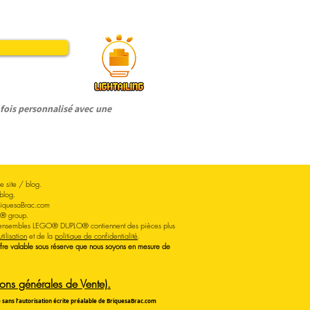
ois personnalisé avec une
 site / blog.
blog.
iquesaBrac.com
O® group.
Les ensembles LEGO® DUPLO® contiennent des pièces plus
tilisation
et de la
politique de confidentialité
.
Offre valable sous réserve que nous soyons en mesure de
ns générales de Vente).
te sans l’autorisation écrite préalable de BriquesaBrac.com