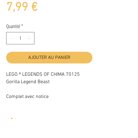
Prix
7,99 €
Quantité
*
AJOUTER AU PANIER
LEGO ® LEGENDS OF CHIMA 70125
Gorilla Legend Beast
Complet avec notice
Illuminez vos LEGO® -10% avec le code BAB102025