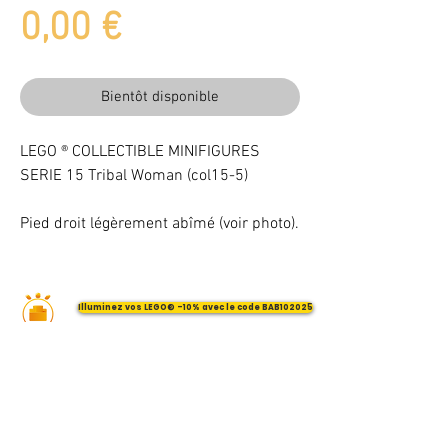
Prix
0,00 €
Bientôt disponible
LEGO ® COLLECTIBLE MINIFIGURES
SERIE 15 Tribal Woman (col15-5)
Pied droit légèrement abîmé (voir photo).
Illuminez vos LEGO® -10% avec le code BAB102025
VOTRE ATTENTION : Conformément à l'article L221-28 du Code de la
consommation, ce produit une fois personnalisé avec une ou plusieurs
options ne pourra faire l'objet d'un droit de rétractation.
©
2017 - 2026
BriquesaBrac.com - Tous droits réservés -