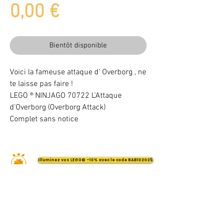
Prix
0,00 €
Bientôt disponible
Voici la fameuse attaque d' Overborg , ne
te laisse pas faire !
LEGO ® NINJAGO 70722 L'Attaque
d'Overborg (Overborg Attack)
Complet sans notice
Illuminez vos LEGO® -10% avec le code BAB102025
VOTRE ATTENTION : Conformément à l'article L221-28 du Code de la
consommation, ce produit une fois personnalisé avec une ou plusieurs
options ne pourra faire l'objet d'un droit de rétractation.