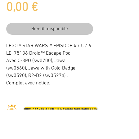
Prix
0,00 €
Bientôt disponible
LEGO ® STAR WARS™ EPISODE 4 / 5 / 6
LE 75136 Droid™ Escape Pod
Avec C-3PO (sw0700), Jawa
(sw0560), Jawa with Gold Badge
(sw0590), R2-D2 (sw0527a) .
Complet avec notice.
Illuminez vos LEGO® -10% avec le code BAB102025
VOTRE ATTENTION : Conformément à l'article L221-28 du Code de la
consommation, ce produit une fois personnalisé avec une ou plusieurs
options ne pourra faire l'objet d'un droit de rétractation.