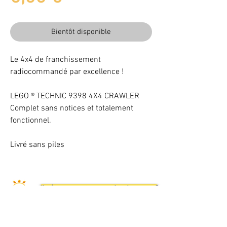
Bientôt disponible
Le 4x4 de franchissement
radiocommandé par excellence !
LEGO ® TECHNIC 9398 4X4 CRAWLER
Complet sans notices et totalement
fonctionnel.
Livré sans piles
Illuminez vos LEGO® -10% avec le code BAB102025
VOTRE ATTENTION : Conformément à l'article L221-28 du Code de la