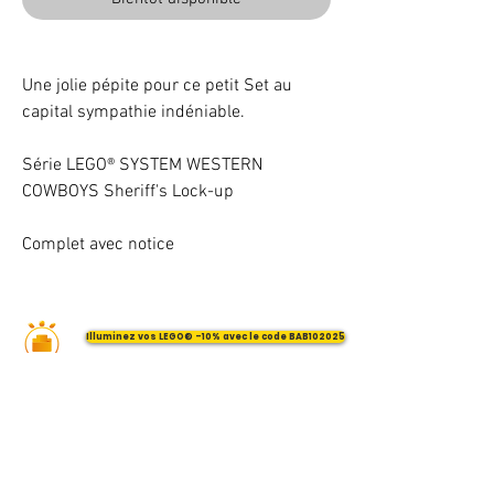
Une jolie pépite pour ce petit Set au
capital sympathie indéniable.
Série LEGO® SYSTEM WESTERN
COWBOYS Sheriff's Lock-up
Complet avec notice
Illuminez vos LEGO® -10% avec le code BAB102025
VOTRE ATTENTION : Conformément à l'article L221-28 du Code de la
consommation, ce produit une fois personnalisé avec une ou plusieurs
options ne pourra faire l'objet d'un droit de rétractation.
©
2017 - 2026
BriquesaBrac.com - Tous droits réservés -