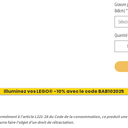
Gravure 
8x8cm)
*
Sélect
Quantité
Illuminez vos LEGO® -10% avec le code BAB102025
ément à l'article L221-28 du Code de la consommation, ce produit une f
rra faire l'objet d'un droit de rétractation.