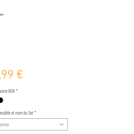
Prix
,99 €
votre BOX
*
modèle et nom du Set
*
ionner