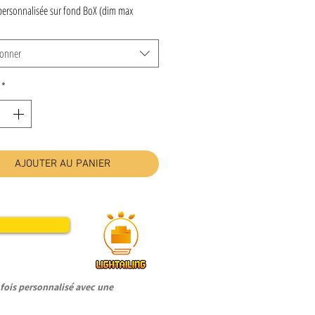
personnalisée sur fond BoX (dim max
ionner
*
AJOUTER AU PANIER
ois personnalisé avec une