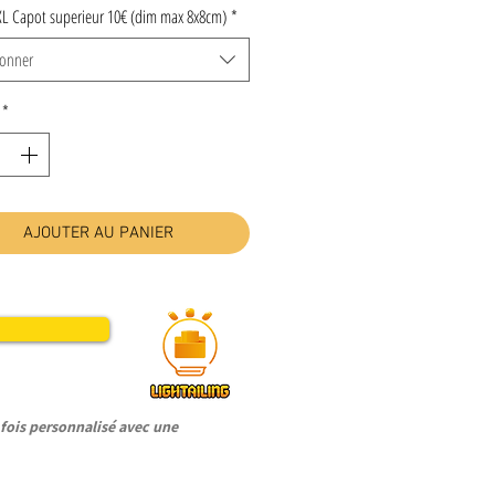
XL Capot superieur 10€ (dim max 8x8cm)
*
ionner
*
AJOUTER AU PANIER
ois personnalisé avec une