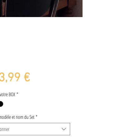
Prix
3,99 €
votre BOX
*
modèle et nom du Set
*
ionner