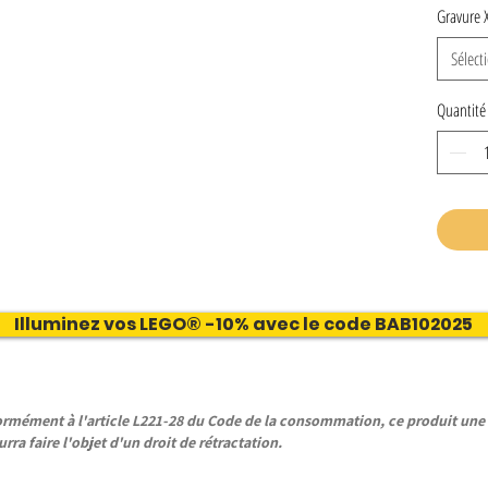
Gravure 
Sélect
Quantité
Illuminez vos LEGO® -10% avec le code BAB102025
ément à l'article L221-28 du Code de la consommation, ce produit une f
rra faire l'objet d'un droit de rétractation.