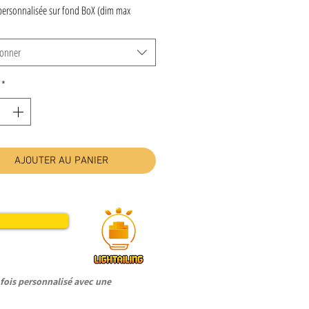
personnalisée sur fond BoX (dim max
ionner
*
AJOUTER AU PANIER
ois personnalisé avec une