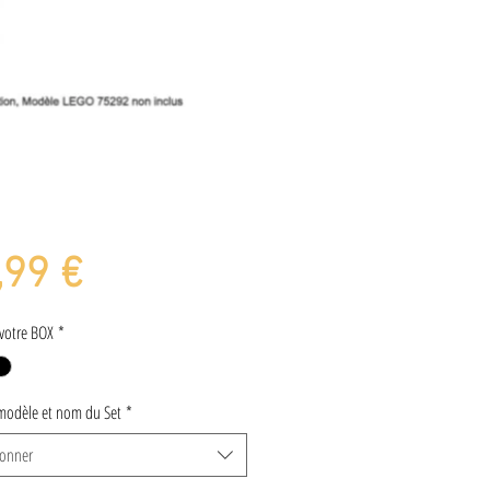
Prix
,99 €
votre BOX
*
modèle et nom du Set
*
ionner