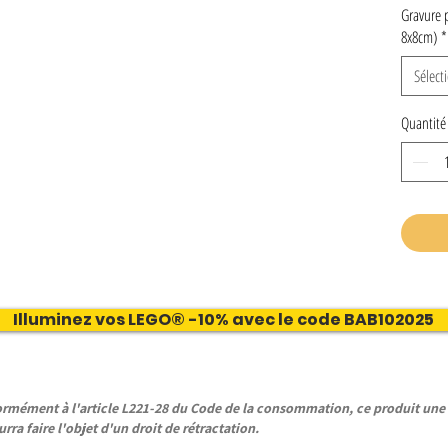
Gravure 
8x8cm)
*
Sélect
Quantité
Illuminez vos LEGO® -10% avec le code BAB102025
ément à l'article L221-28 du Code de la consommation, ce produit une f
rra faire l'objet d'un droit de rétractation.