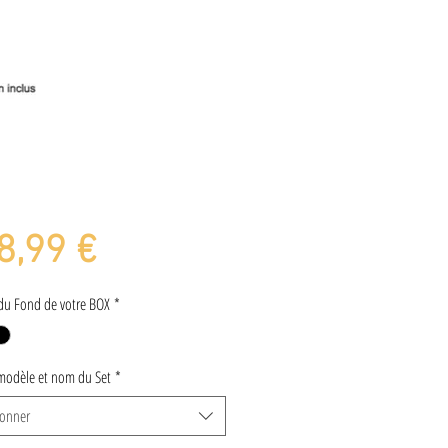
Prix
8,99 €
du Fond de votre BOX
*
modèle et nom du Set
*
ionner