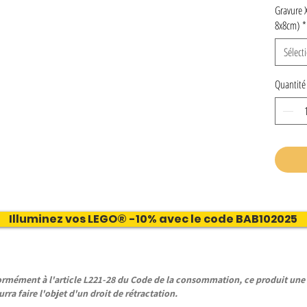
Gravure 
8x8cm)
*
Sélect
Quantité
Illuminez vos LEGO® -10% avec le code BAB102025
ément à l'article L221-28 du Code de la consommation, ce produit une f
rra faire l'objet d'un droit de rétractation.