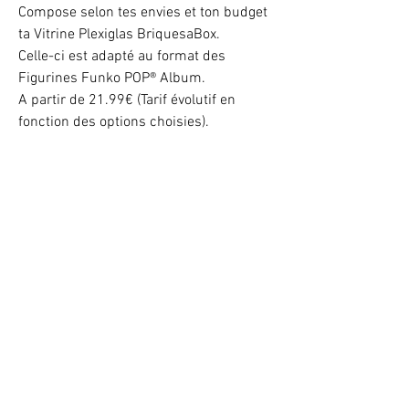
Compose selon tes envies et ton budget
ta Vitrine Plexiglas BriquesaBox.
Celle-ci est adapté au format des
Figurines Funko POP® Album.
A partir de 21.99€ (Tarif évolutif en
fonction des options choisies).
Illuminez vos LEGO® -10% avec le code BAB102025
VOTRE ATTENTION : Conformément à l'article L221-28 du Code de la
consommation, ce produit une fois personnalisé avec une ou plusieurs
options ne pourra faire l'objet d'un droit de rétractation.
©
2017 - 2026
BriquesaBrac.com - Tous droits réservés -
Mentions légales
&
CGV (Conditions générales de Vente).
Toute reproduction, représentation, modification, publication ou adaptation
de tout ou partie des éléments du site, quel que soit le moyen ou le procédé
utilisé, est interdite sans l’autorisation écrite préalable de BriquesaBrac.com