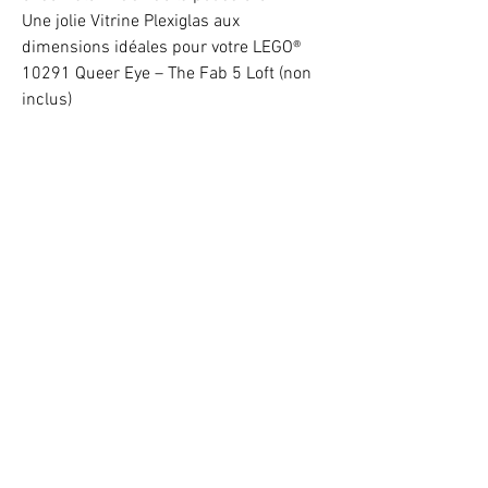
Une jolie Vitrine Plexiglas aux
dimensions idéales pour votre LEGO®
10291 Queer Eye – The Fab 5 Loft (non
inclus)
Illuminez vos LEGO® -10% avec le code BAB102025
VOTRE ATTENTION : Conformément à l'article L221-28 du Code de la
consommation, ce produit une fois personnalisé avec une ou plusieurs
options ne pourra faire l'objet d'un droit de rétractation.
©
2017 - 2026
BriquesaBrac.com - Tous droits réservés -
Mentions légales
&
CGV (Conditions générales de Vente).
Toute reproduction, représentation, modification, publication ou adaptation
de tout ou partie des éléments du site, quel que soit le moyen ou le procédé
utilisé, est interdite sans l’autorisation écrite préalable de BriquesaBrac.com
LEGO® est une marque déposée par The LEGO Group qui ne sponsorise pas, n'autorise pas et n'approuve pas ce site / blog.