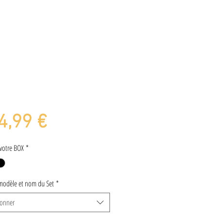
Prix
4,99 €
votre BOX
*
modèle et nom du Set
*
ionner