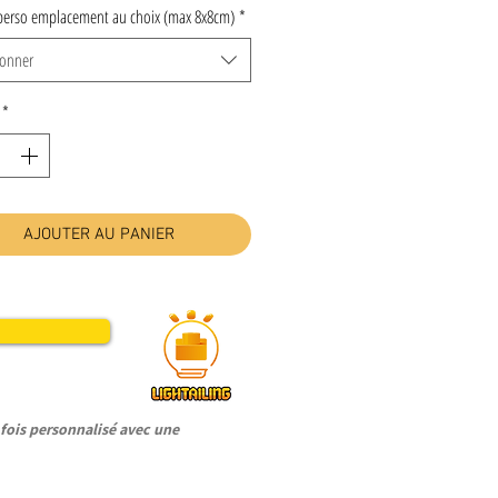
perso emplacement au choix (max 8x8cm)
*
ionner
*
AJOUTER AU PANIER
ois personnalisé avec une