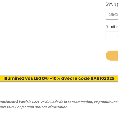
Gravure 
Sélect
Quantité
Illuminez vos LEGO® -10% avec le code BAB102025
ément à l'article L221-28 du Code de la consommation, ce produit une f
rra faire l'objet d'un droit de rétractation.