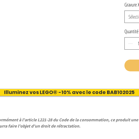
Gravure 
Sélect
Quantité
Illuminez vos LEGO® -10% avec le code BAB102025
ément à l'article L221-28 du Code de la consommation, ce produit une f
rra faire l'objet d'un droit de rétractation.