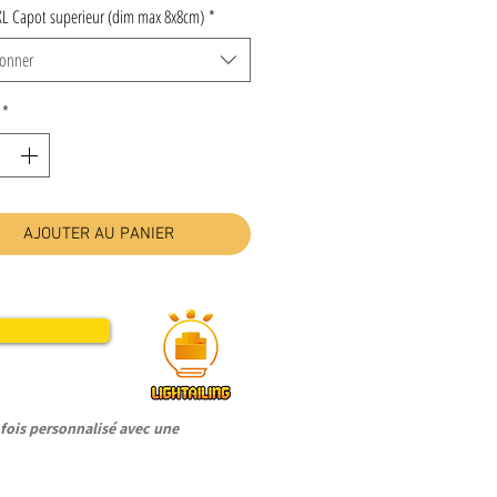
XL Capot superieur (dim max 8x8cm)
*
ionner
*
AJOUTER AU PANIER
ois personnalisé avec une