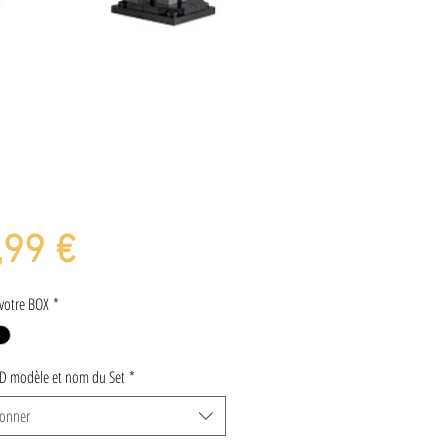
Prix
,99 €
votre BOX
*
ID modèle et nom du Set
*
ionner