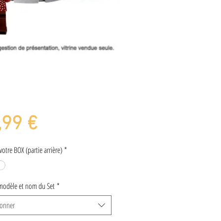
Prix
,99 €
otre BOX (partie arrière)
*
modèle et nom du Set
*
ionner