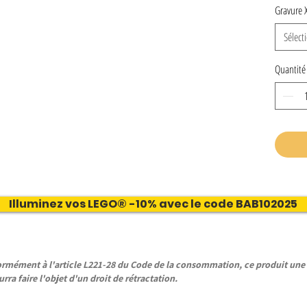
Gravure 
Sélect
Quantité
Illuminez vos LEGO® -10% avec le code BAB102025
ément à l'article L221-28 du Code de la consommation, ce produit une f
rra faire l'objet d'un droit de rétractation.