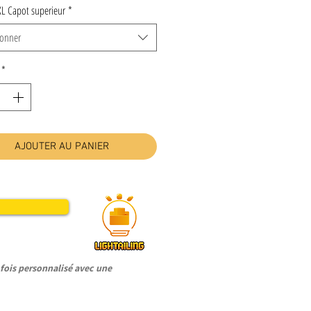
XL Capot superieur
*
ionner
*
AJOUTER AU PANIER
ois personnalisé avec une